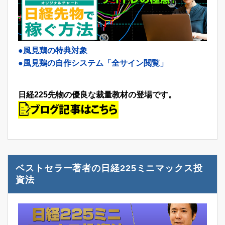
●風見鶏の特典対象
●風見鶏の自作システム「全サイン閲覧」
日経225先物の優良な裁量教材の登場です。
ベストセラー著者の日経225ミニマックス投
資法