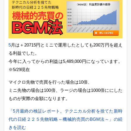
5
月は＋20715円とミニで運用したとしても200万円を超え
る利益でした。
今年に入ってからの利益は5,489,000円になっています。
※5/29現在
マイクロ先物で売買を行った場合は10倍、
ミニ先物の場合は100倍、ラージの場合は1000倍ににした
ものが実際の金額になります。
「5月最終の検証レポート。テクニカル分析を捨てた新時
代の日経２２５先物戦略～機械的売買のBGM法～」の続
きを読む