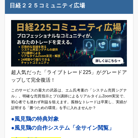
日経２２５コミュニティ広場
超人気だった「ライブトレード225」がグレードア
ップして完全復活！
このサービスの最大の武器は、エム氏考案の「システム売買シグナ
ル」。明確な売買指示とプロ講師によるリアルタイムZoom実況で、
初心者でも迷わず利益を狙えます。孤独なトレードは卒業し、実績が
証明する「勝つための環境」を手に入れませんか？
●風見鶏の特典対象
●風見鶏の自作システム「全サイン閲覧」