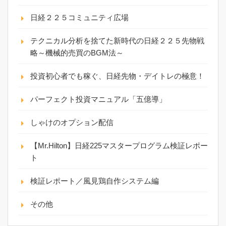
日経２２５コミュニティ広場
テクニカル分析を捨てた新時代の日経２２５先物戦
略～機械的売買のBGM法～
投資初心者でも稼ぐ、日経先物・デイトレの極意！
パーフェクト投資マニュアル「五億導」
しゃけのオプション配信
【Mr.Hilton】日経225マスタープログラム検証レポー
ト
検証レポート／風見鶏自作システム編
その他