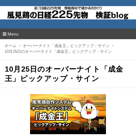
風見鶏の日経225先物 検証blog
Menu
コ
ホーム
オーバーナイト「成金王」ピックアップ・サイン
ン
10月25日のオーバーナイト「成金王」ピックアップ・サイン
テ
ン
ツ
10月25日のオーバーナイト「成金
へ
移
王」ピックアップ・サイン
動