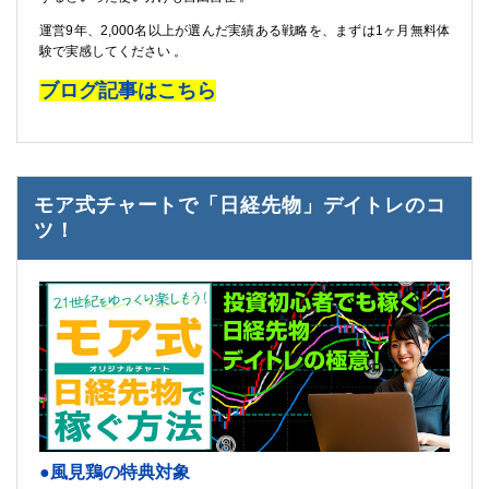
運営9年、2,000名以上が選んだ実績ある戦略を、まずは1ヶ月無料体
験で実感してください 。
ブログ記事はこちら
モア式チャートで「日経先物」デイトレのコ
ツ！
●風見鶏の特典対象