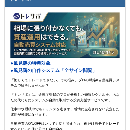
●風見鶏の特典対象
●風見鶏の自作システム「全サイン閲覧」
「忙しくてトレードできない」その悩み、プロの戦略×自動売買シス
テムで解決しませんか？
『トレサポ』は、金融庁登録のプロが分析した売買シグナルを、あな
たの代わりにシステムが自動で取引する投資支援サービスです 。
仕事中や睡眠中でもチャンスを逃さず、感情に左右されない安定した
運用が可能になります 。
自動売買のON/OFFはいつでも切り替えられ、夜だけ自分でトレード
するといった使い分けも自由自在 。