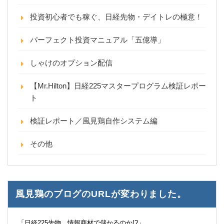
投資初心者でも稼ぐ、日経先物・デイトレの極意！
パーフェクト投資マニュアル「五億導」
しゃけのオプション配信
【Mr.Hilton】日経225マスタープログラム検証レポー
ト
検証レポート／風見鶏自作システム編
その他
風見鶏のブログのURLが変わりました。
「日経225先物 情報商材で儲かるのか!?」