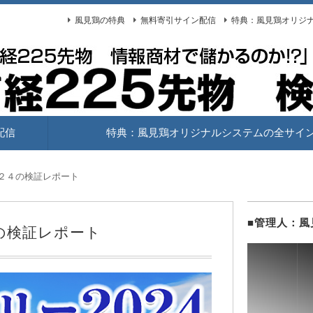
風見鶏の特典
無料寄引サイン配信
特典：風見鶏オリジ
、等の商材を検証中！
検証blog
配信
特典：風見鶏オリジナルシステムの全サイ
２４の検証レポート
■管理人：風
の検証レポート