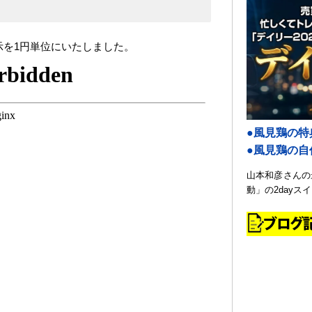
示を1円単位にいたしました。
●風見鶏の特
●風見鶏の
山本和彦さんの
動」の2dayス