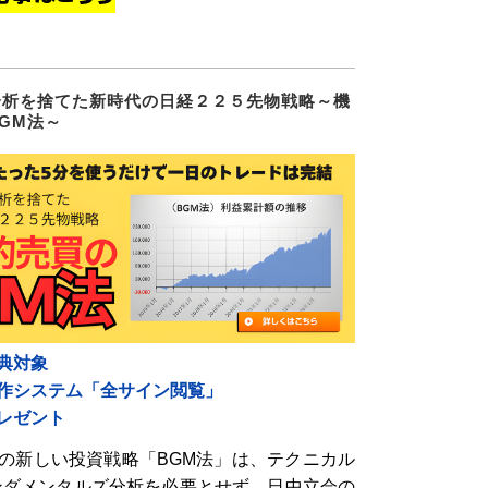
分析を捨てた新時代の日経２２５先物戦略～機
GM法～
典対象
自作システム「全サイン閲覧」
レゼント
物の新しい投資戦略「BGM法」は、テクニカル
ンダメンタルズ分析を必要とせず、日中立会の