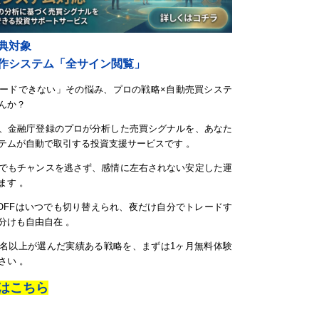
典対象
自作システム「全サイン閲覧」
ードできない」その悩み、プロの戦略×自動売買システ
んか？
、金融庁登録のプロが分析した売買シグナルを、あなた
テムが自動で取引する投資支援サービスです 。
でもチャンスを逃さず、感情に左右されない安定した運
ます 。
/OFFはいつでも切り替えられ、夜だけ自分でトレードす
分けも自由自在 。
000名以上が選んだ実績ある戦略を、まずは1ヶ月無料体験
さい 。
はこちら