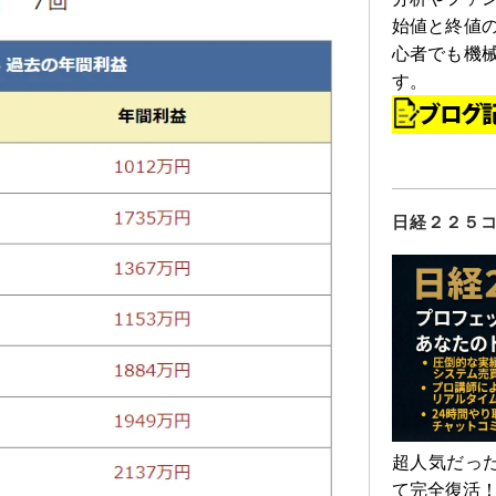
始値と終値
心者でも機
す。
日経２２５
超人気だった
て完全復活