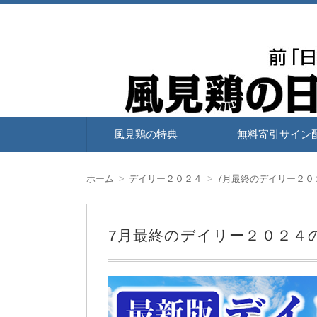
寄引、オーバーナイト、スイング、デイトレ
風見鶏の日経225先物 
コ
風見鶏の特典
無料寄引サイン
ン
テ
ン
ツ
ホーム
デイリー２０２４
7月最終のデイリー２０
へ
移
動
7月最終のデイリー２０２４