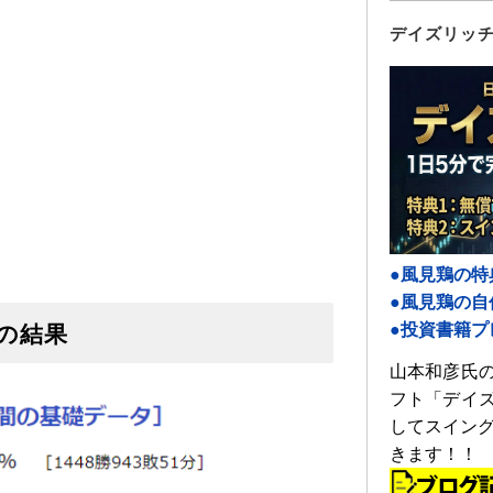
デイズリッチ2
●風見鶏の特
●風見鶏の
●投資書籍プ
の結果
山本和彦氏
フト「デイ
してスイング
きます！！