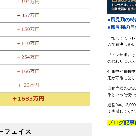
●風見鶏の特
●風見鶏の
「忙しくてトレ
ムで解決しませ
『トレサポ』は
の代わりにシス
仕事中や睡眠中
用が可能になり
自動売買のON
るといった使い
運営9年、2,
で実感してくだ
ブログ記事
ーフェイス