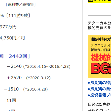
テクニカル
械的売買のB
●風見鶏の特
●風見鶏の
●投資書籍プ
日経225先
分析やファ