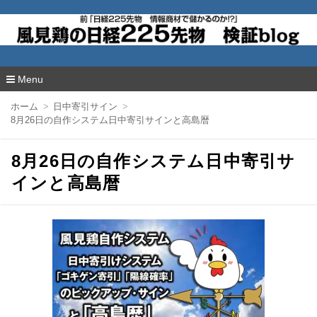
風見鶏の日経225先物 検証blog
Menu
コ
ホーム
日中寄引サイン
ン
8月26日の自作システム日中寄引サインと高島暦
テ
ン
ツ
8月26日の自作システム日中寄引サ
へ
移
インと高島暦
動