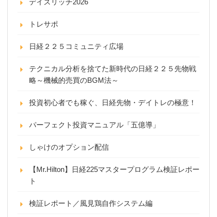
デイズリッチ2026
トレサポ
日経２２５コミュニティ広場
テクニカル分析を捨てた新時代の日経２２５先物戦
略～機械的売買のBGM法～
投資初心者でも稼ぐ、日経先物・デイトレの極意！
パーフェクト投資マニュアル「五億導」
しゃけのオプション配信
【Mr.Hilton】日経225マスタープログラム検証レポー
ト
検証レポート／風見鶏自作システム編