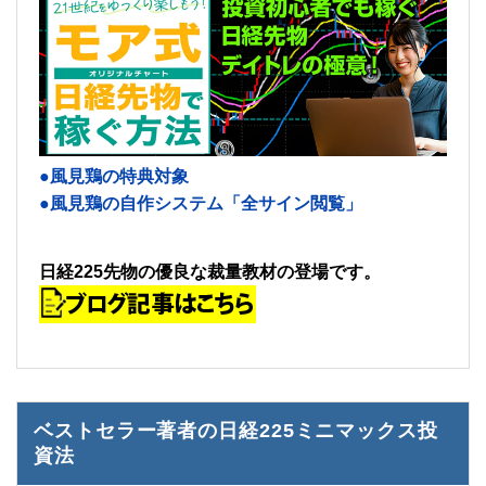
●風見鶏の特典対象
●風見鶏の自作システム「全サイン閲覧」
日経225先物の優良な裁量教材の登場です。
ベストセラー著者の日経225ミニマックス投
資法