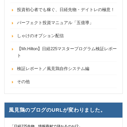
投資初心者でも稼ぐ、日経先物・デイトレの極意！
パーフェクト投資マニュアル「五億導」
しゃけのオプション配信
【Mr.Hilton】日経225マスタープログラム検証レポー
ト
検証レポート／風見鶏自作システム編
その他
風見鶏のブログのURLが変わりました。
「日経225先物 情報商材で儲かるのか!?」