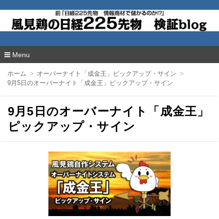
風見鶏の日経225先物 検証blog
Menu
コ
ホーム
オーバーナイト「成金王」ピックアップ・サイン
ン
9月5日のオーバーナイト「成金王」ピックアップ・サイン
テ
ン
ツ
9月5日のオーバーナイト「成金王」
へ
移
ピックアップ・サイン
動