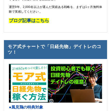
運営9年、2,000名以上が選んだ実績ある戦略を、まずは1ヶ月無料体
験で実感してください 。
ブログ記事はこちら
モア式チャートで「日経先物」デイトレのコ
ツ！
●風見鶏の特典対象