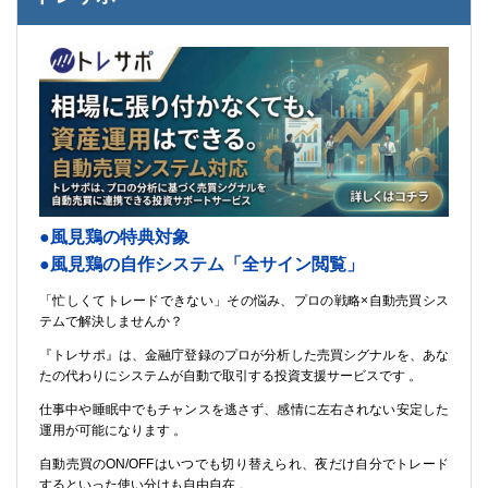
●風見鶏の特典対象
●風見鶏の自作システム「全サイン閲覧」
「忙しくてトレードできない」その悩み、プロの戦略×自動売買シス
テムで解決しませんか？
『トレサポ』は、金融庁登録のプロが分析した売買シグナルを、あな
たの代わりにシステムが自動で取引する投資支援サービスです 。
仕事中や睡眠中でもチャンスを逃さず、感情に左右されない安定した
運用が可能になります 。
自動売買のON/OFFはいつでも切り替えられ、夜だけ自分でトレード
するといった使い分けも自由自在 。