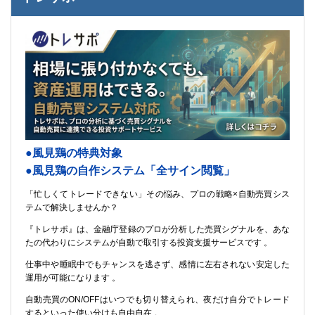
●風見鶏の特典対象
●風見鶏の自作システム「全サイン閲覧」
「忙しくてトレードできない」その悩み、プロの戦略×自動売買シス
テムで解決しませんか？
『トレサポ』は、金融庁登録のプロが分析した売買シグナルを、あな
たの代わりにシステムが自動で取引する投資支援サービスです 。
仕事中や睡眠中でもチャンスを逃さず、感情に左右されない安定した
運用が可能になります 。
自動売買のON/OFFはいつでも切り替えられ、夜だけ自分でトレード
するといった使い分けも自由自在 。