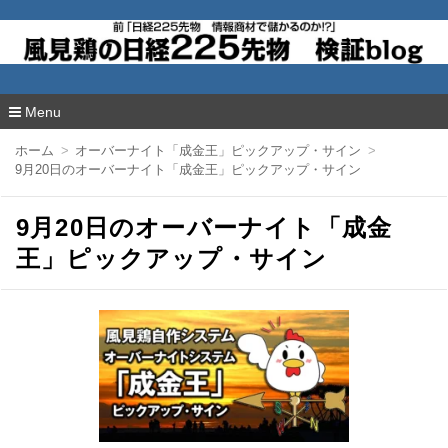
風見鶏の日経225先物 検証blog
Menu
コ
ホーム
オーバーナイト「成金王」ピックアップ・サイン
ン
9月20日のオーバーナイト「成金王」ピックアップ・サイン
テ
ン
ツ
9月20日のオーバーナイト「成金
へ
移
王」ピックアップ・サイン
動