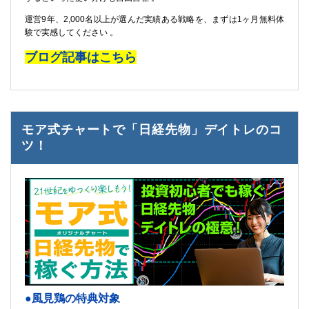
運営9年、2,000名以上が選んだ実績ある戦略を、まずは1ヶ月無料体
験で実感してください 。
ブログ記事はこちら
モア式チャートで「日経先物」デイトレのコ
ツ！
●風見鶏の特典対象