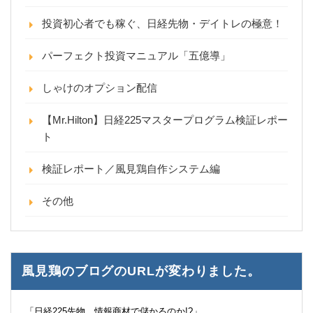
投資初心者でも稼ぐ、日経先物・デイトレの極意！
パーフェクト投資マニュアル「五億導」
しゃけのオプション配信
【Mr.Hilton】日経225マスタープログラム検証レポー
ト
検証レポート／風見鶏自作システム編
その他
風見鶏のブログのURLが変わりました。
「日経225先物 情報商材で儲かるのか!?」